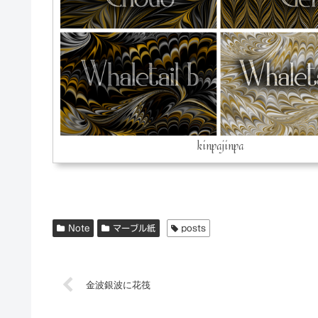
kinpajinpa
Note
マーブル紙
posts
金波銀波に花筏